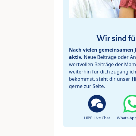
Wir sind fü
Nach vielen gemeinsamen J
aktiv.
Neue Beiträge oder Ant
wertvollen Beiträge der Mam
weiterhin für dich zugänglic
bekommst, steht dir unser
H
gerne zur Seite.
HiPP Live Chat
Whats-App