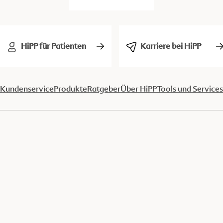
HiPP für Patienten
Karriere bei HiPP
Kundenservice
Produkte
Ratgeber
Über HiPP
Tools und Services