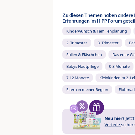
Zu diesen Themen haben andere 
Erfahrungen im HiPP Forum geteil
Kinderwunsch & Familienplanung
2. Trimester
3. Trimester
Ba
Stillen & Fläschchen
Das erste Gl
Babys Hautpflege
0-3 Monate
7-12 Monate
Kleinkinder im 2. L
Eltern in meiner Region
Flohmar
Neu hier?
Jetz
Vorteile
sicher