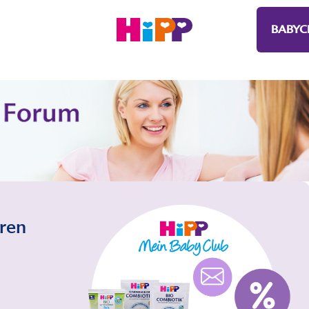
BABYC
eren