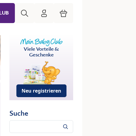
Suche
HiPP Mein Babyclub
Warenkorb
LUB
Viele Vorteile &
Geschenke
Neu registrieren
Suche
Suche