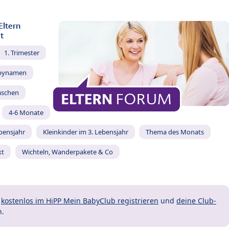
Eltern
t
1. Trimester
bynamen
äschen
4-6 Monate
ebensjahr
Kleinkinder im 3. Lebensjahr
Thema des Monats
kt
Wichteln, Wanderpakete & Co
t
kostenlos im HiPP Mein BabyClub registrieren
und
deine Club-
n.