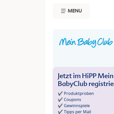
Skip to main content
MENU
Jetzt im HiPP Mein
BabyClub registri
✔️ Produktproben
✔️ Coupons
✔️ Gewinnspiele
✔️ Tipps per Mail