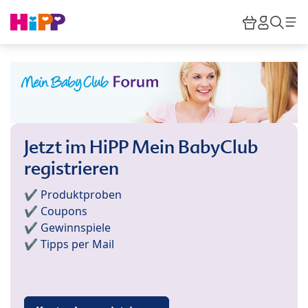
Skip to main content
Warenkor
HiPP M
Such
Jetzt im HiPP Mein BabyClub
registrieren
✔️ Produktproben
✔️ Coupons
✔️ Gewinnspiele
✔️ Tipps per Mail