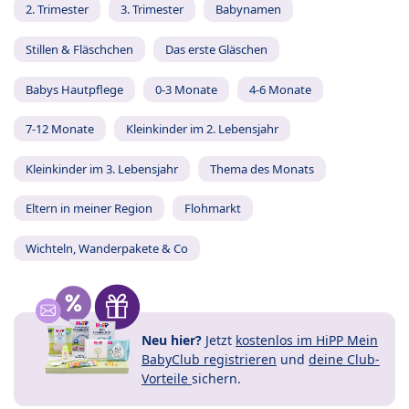
2. Trimester
3. Trimester
Babynamen
Stillen & Fläschchen
Das erste Gläschen
Babys Hautpflege
0-3 Monate
4-6 Monate
7-12 Monate
Kleinkinder im 2. Lebensjahr
Kleinkinder im 3. Lebensjahr
Thema des Monats
Eltern in meiner Region
Flohmarkt
Wichteln, Wanderpakete & Co
Neu hier?
Jetzt
kostenlos im HiPP Mein
BabyClub registrieren
und
deine Club-
Vorteile
sichern.