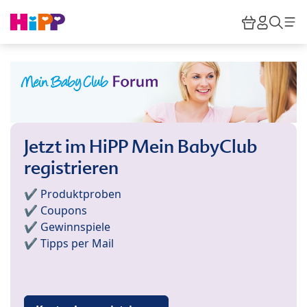
Skip to main content
Warenkor
HiPP M
Such
Jetzt im HiPP Mein BabyClub
registrieren
✔️ Produktproben
✔️ Coupons
✔️ Gewinnspiele
✔️ Tipps per Mail