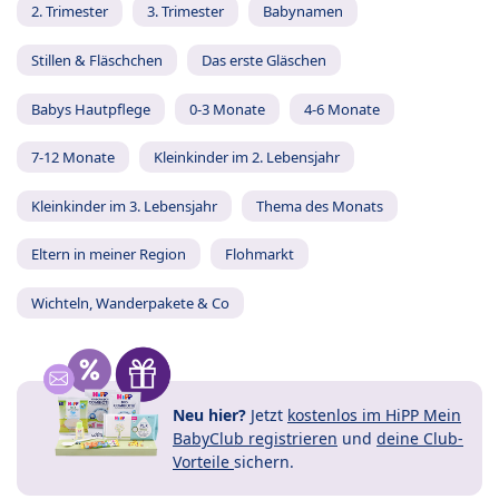
2. Trimester
3. Trimester
Babynamen
Stillen & Fläschchen
Das erste Gläschen
Babys Hautpflege
0-3 Monate
4-6 Monate
7-12 Monate
Kleinkinder im 2. Lebensjahr
Kleinkinder im 3. Lebensjahr
Thema des Monats
Eltern in meiner Region
Flohmarkt
Wichteln, Wanderpakete & Co
Neu hier?
Jetzt
kostenlos im HiPP Mein
BabyClub registrieren
und
deine Club-
Vorteile
sichern.