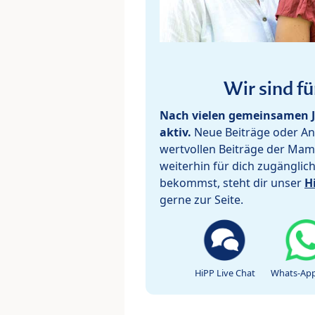
Wir sind fü
Nach vielen gemeinsamen J
aktiv.
Neue Beiträge oder Ant
wertvollen Beiträge der Mam
weiterhin für dich zugänglic
bekommst, steht dir unser
H
gerne zur Seite.
HiPP Live Chat
Whats-App