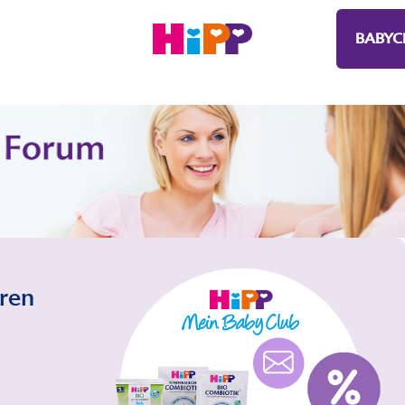
BABYC
eren