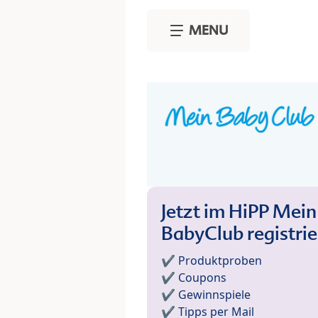
Skip to main content
MENU
Jetzt im HiPP Mein
BabyClub registri
✔️ Produktproben
✔️ Coupons
✔️ Gewinnspiele
✔️ Tipps per Mail