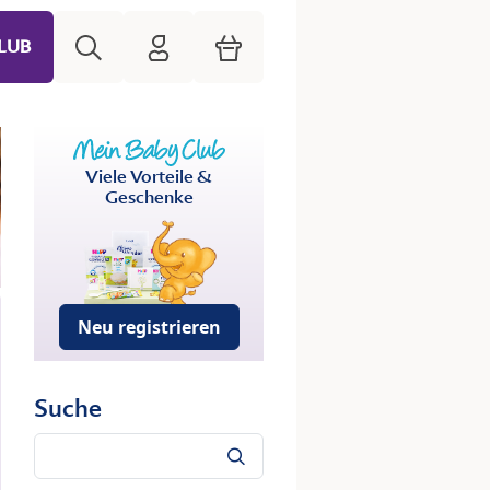
Suche
HiPP Mein Babyclub
Warenkorb
LUB
Viele Vorteile &
Geschenke
Neu registrieren
Suche
Suche