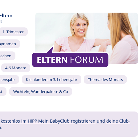
Eltern
t
1. Trimester
bynamen
äschen
4-6 Monate
ebensjahr
Kleinkinder im 3. Lebensjahr
Thema des Monats
kt
Wichteln, Wanderpakete & Co
t
kostenlos im HiPP Mein BabyClub registrieren
und
deine Club-
n.