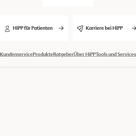
HiPP für Patienten
Karriere bei HiPP
Kundenservice
Produkte
Ratgeber
Über HiPP
Tools und Services