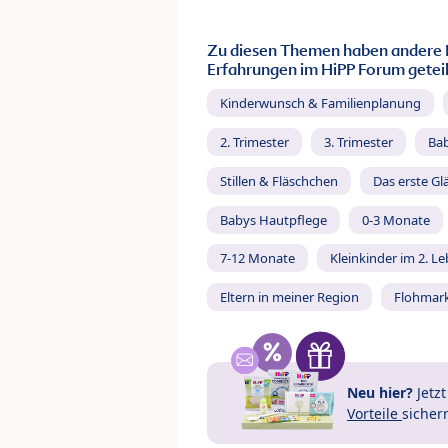
Zu diesen Themen haben andere 
Erfahrungen im HiPP Forum geteil
Kinderwunsch & Familienplanung
2. Trimester
3. Trimester
Ba
Stillen & Fläschchen
Das erste Gl
Babys Hautpflege
0-3 Monate
7-12 Monate
Kleinkinder im 2. L
Eltern in meiner Region
Flohmar
Neu hier?
Jetz
Vorteile
sicher