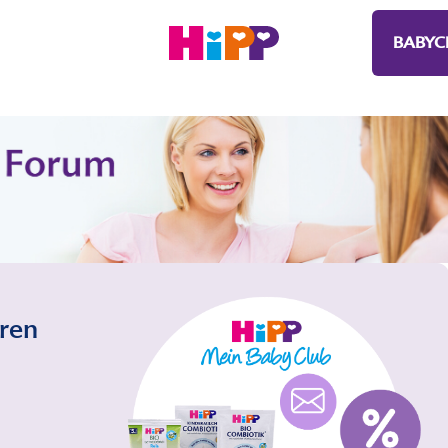
BABYC
eren