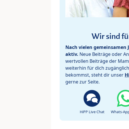
Wir sind fü
Nach vielen gemeinsamen J
aktiv.
Neue Beiträge oder Ant
wertvollen Beiträge der Mam
weiterhin für dich zugänglic
bekommst, steht dir unser
H
gerne zur Seite.
HiPP Live Chat
Whats-App