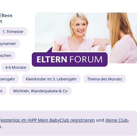
Eltern
t
1. Trimester
bynamen
äschen
4-6 Monate
ebensjahr
Kleinkinder im 3. Lebensjahr
Thema des Monats
kt
Wichteln, Wanderpakete & Co
t
kostenlos im HiPP Mein BabyClub registrieren
und
deine Club-
n.