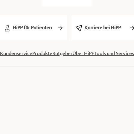
HiPP für Patienten
Karriere bei HiPP
Kundenservice
Produkte
Ratgeber
Über HiPP
Tools und Services