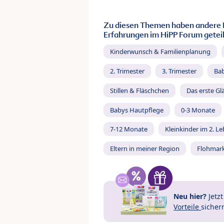
Zu diesen Themen haben andere 
Erfahrungen im HiPP Forum geteil
Kinderwunsch & Familienplanung
2. Trimester
3. Trimester
Ba
Stillen & Fläschchen
Das erste Gl
Babys Hautpflege
0-3 Monate
7-12 Monate
Kleinkinder im 2. L
Eltern in meiner Region
Flohmar
Neu hier?
Jetz
Vorteile
sicher