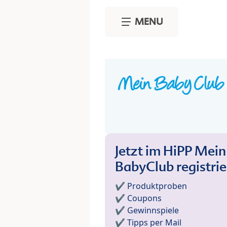
Skip to main content
MENU
Jetzt im HiPP Mein
BabyClub registri
✔️ Produktproben
✔️ Coupons
✔️ Gewinnspiele
✔️ Tipps per Mail