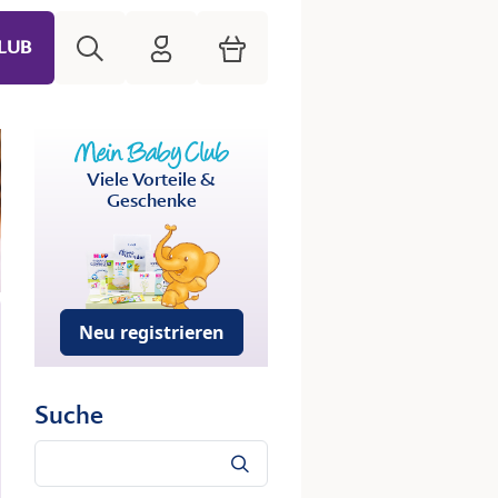
Suche
HiPP Mein Babyclub
Warenkorb
LUB
Viele Vorteile &
Geschenke
Neu registrieren
Suche
Suche