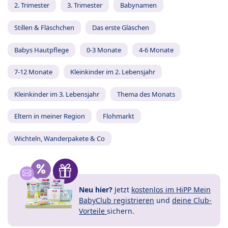
2. Trimester
3. Trimester
Babynamen
Stillen & Fläschchen
Das erste Gläschen
Babys Hautpflege
0-3 Monate
4-6 Monate
7-12 Monate
Kleinkinder im 2. Lebensjahr
Kleinkinder im 3. Lebensjahr
Thema des Monats
Eltern in meiner Region
Flohmarkt
Wichteln, Wanderpakete & Co
Neu hier?
Jetzt
kostenlos im HiPP Mein
BabyClub registrieren
und
deine Club-
Vorteile
sichern.