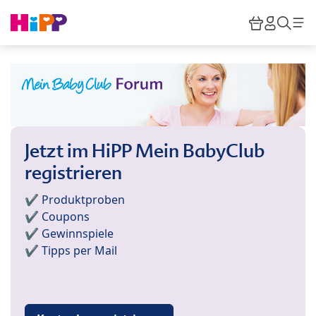
Skip to main content
Warenkor
HiPP M
Such
Jetzt im HiPP Mein BabyClub
registrieren
✔️ Produktproben
✔️ Coupons
✔️ Gewinnspiele
✔️ Tipps per Mail