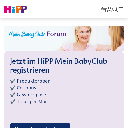
Skip to main content
Warenkor
HiPP M
Such
Jetzt im HiPP Mein BabyClub
registrieren
✔️ Produktproben
✔️ Coupons
✔️ Gewinnspiele
✔️ Tipps per Mail