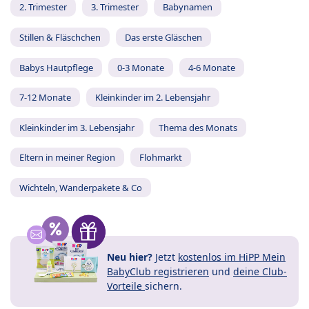
2. Trimester
3. Trimester
Babynamen
Stillen & Fläschchen
Das erste Gläschen
Babys Hautpflege
0-3 Monate
4-6 Monate
7-12 Monate
Kleinkinder im 2. Lebensjahr
Kleinkinder im 3. Lebensjahr
Thema des Monats
Eltern in meiner Region
Flohmarkt
Wichteln, Wanderpakete & Co
Neu hier?
Jetzt
kostenlos im HiPP Mein
BabyClub registrieren
und
deine Club-
Vorteile
sichern.