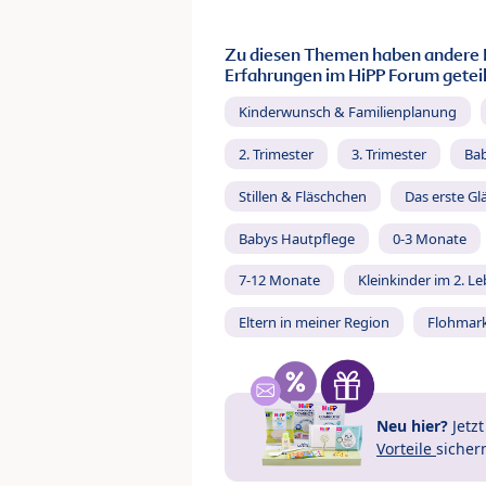
Zu diesen Themen haben andere 
Erfahrungen im HiPP Forum geteil
Kinderwunsch & Familienplanung
2. Trimester
3. Trimester
Ba
Stillen & Fläschchen
Das erste Gl
Babys Hautpflege
0-3 Monate
7-12 Monate
Kleinkinder im 2. L
Eltern in meiner Region
Flohmar
Neu hier?
Jetz
Vorteile
sicher