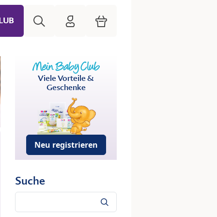
Suche
HiPP Mein Babyclub
Warenkorb
LUB
Viele Vorteile &
Geschenke
Neu registrieren
Suche
Suche