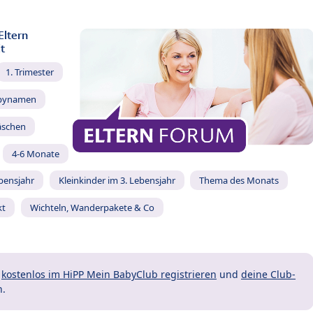
Eltern
t
1. Trimester
bynamen
äschen
4-6 Monate
ebensjahr
Kleinkinder im 3. Lebensjahr
Thema des Monats
kt
Wichteln, Wanderpakete & Co
t
kostenlos im HiPP Mein BabyClub registrieren
und
deine Club-
n.