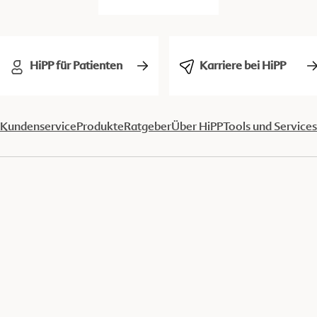
HiPP für Patienten
Karriere bei HiPP
Kundenservice
Produkte
Ratgeber
Über HiPP
Tools und Services