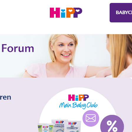
BABYC
eren