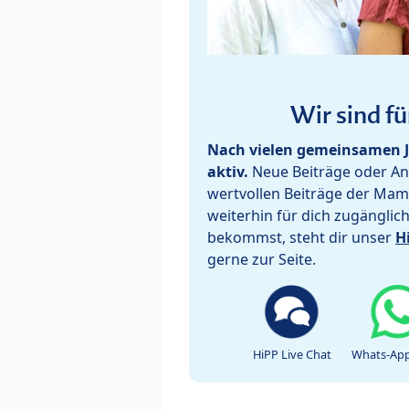
Wir sind fü
Nach vielen gemeinsamen J
aktiv.
Neue Beiträge oder Ant
wertvollen Beiträge der Mam
weiterhin für dich zugänglic
bekommst, steht dir unser
H
gerne zur Seite.
HiPP Live Chat
Whats-App