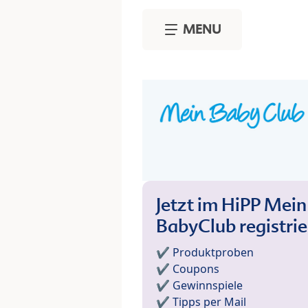
Skip to main content
MENU
Jetzt im HiPP Mein
BabyClub registri
✔️ Produktproben
✔️ Coupons
✔️ Gewinnspiele
✔️ Tipps per Mail