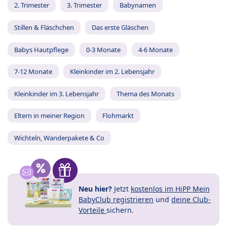
2. Trimester
3. Trimester
Babynamen
Stillen & Fläschchen
Das erste Gläschen
Babys Hautpflege
0-3 Monate
4-6 Monate
7-12 Monate
Kleinkinder im 2. Lebensjahr
Kleinkinder im 3. Lebensjahr
Thema des Monats
Eltern in meiner Region
Flohmarkt
Wichteln, Wanderpakete & Co
Neu hier?
Jetzt
kostenlos im HiPP Mein
BabyClub registrieren
und
deine Club-
Vorteile
sichern.