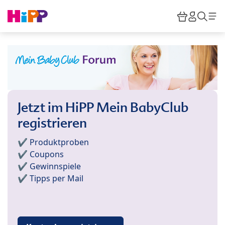
Skip to main content
Warenkor
HiPP M
Such
Jetzt im HiPP Mein BabyClub
registrieren
✔️ Produktproben
✔️ Coupons
✔️ Gewinnspiele
✔️ Tipps per Mail