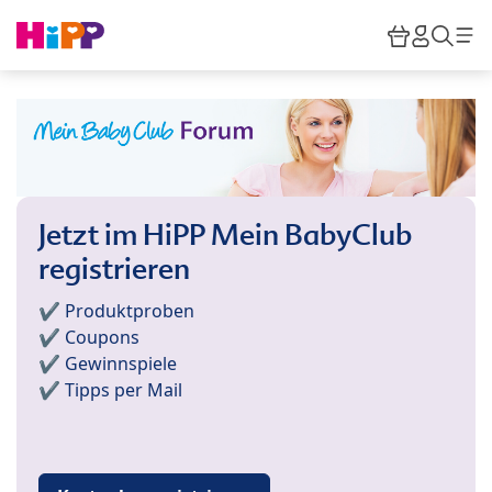
Skip to main content
Warenkor
HiPP M
Such
Jetzt im HiPP Mein BabyClub
registrieren
✔️ Produktproben
✔️ Coupons
✔️ Gewinnspiele
✔️ Tipps per Mail