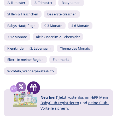
2. Trimester
3. Trimester
Babynamen
Stillen & Fläschchen
Das erste Gläschen
Babys Hautpflege
0-3 Monate
4-6 Monate
7-12 Monate
Kleinkinder im 2. Lebensjahr
Kleinkinder im 3. Lebensjahr
Thema des Monats
Eltern in meiner Region
Flohmarkt
Wichteln, Wanderpakete & Co
Neu hier?
Jetzt
kostenlos im HiPP Mein
BabyClub registrieren
und
deine Club-
Vorteile
sichern.