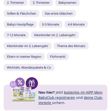
2. Trimester
3. Trimester
Babynamen
Stillen & Fläschchen
Das erste Gläschen
Babys Hautpflege
0-3 Monate
4-6 Monate
7-12 Monate
Kleinkinder im 2. Lebensjahr
Kleinkinder im 3. Lebensjahr
Thema des Monats
Eltern in meiner Region
Flohmarkt
Wichteln, Wanderpakete & Co
Neu hier?
Jetzt
kostenlos im HiPP Mein
BabyClub registrieren
und
deine Club-
Vorteile
sichern.