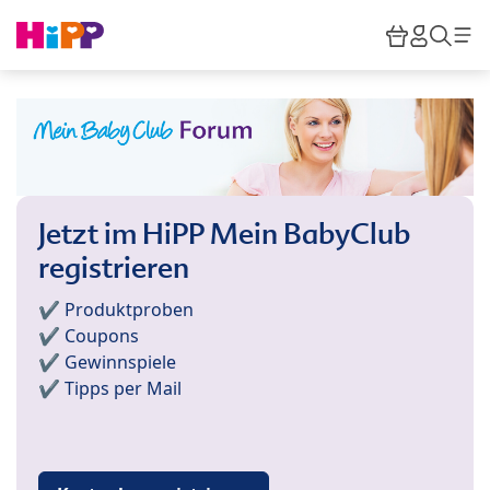
Skip to main content
Warenkor
HiPP M
Such
Jetzt im HiPP Mein BabyClub
registrieren
✔️ Produktproben
✔️ Coupons
✔️ Gewinnspiele
✔️ Tipps per Mail