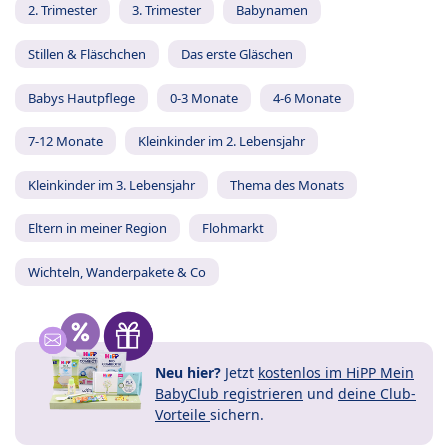
2. Trimester
3. Trimester
Babynamen
Stillen & Fläschchen
Das erste Gläschen
Babys Hautpflege
0-3 Monate
4-6 Monate
7-12 Monate
Kleinkinder im 2. Lebensjahr
Kleinkinder im 3. Lebensjahr
Thema des Monats
Eltern in meiner Region
Flohmarkt
Wichteln, Wanderpakete & Co
Neu hier?
Jetzt
kostenlos im HiPP Mein
BabyClub registrieren
und
deine Club-
Vorteile
sichern.