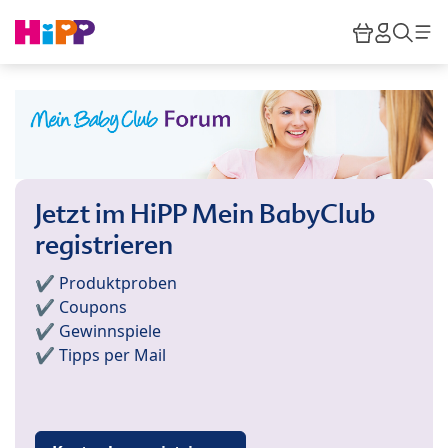
Skip to main content
Warenkor
HiPP M
Such
Jetzt im HiPP Mein BabyClub
registrieren
✔️ Produktproben
✔️ Coupons
✔️ Gewinnspiele
✔️ Tipps per Mail