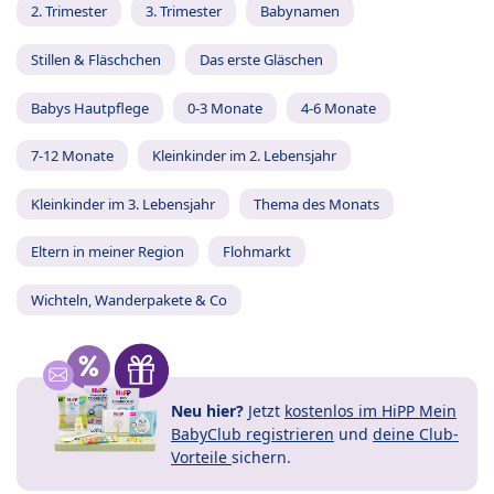
2. Trimester
3. Trimester
Babynamen
Stillen & Fläschchen
Das erste Gläschen
Babys Hautpflege
0-3 Monate
4-6 Monate
7-12 Monate
Kleinkinder im 2. Lebensjahr
Kleinkinder im 3. Lebensjahr
Thema des Monats
Eltern in meiner Region
Flohmarkt
Wichteln, Wanderpakete & Co
Neu hier?
Jetzt
kostenlos im HiPP Mein
BabyClub registrieren
und
deine Club-
Vorteile
sichern.