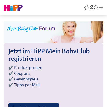
Skip to main content
Warenkor
HiPP M
Such
Jetzt im HiPP Mein BabyClub
registrieren
✔️ Produktproben
✔️ Coupons
✔️ Gewinnspiele
✔️ Tipps per Mail