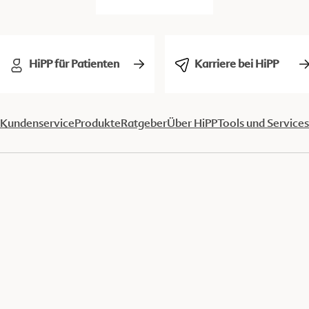
HiPP für Patienten
Karriere bei HiPP
Kundenservice
Produkte
Ratgeber
Über HiPP
Tools und Services