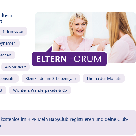
Eltern
t
1. Trimester
bynamen
äschen
4-6 Monate
ebensjahr
Kleinkinder im 3. Lebensjahr
Thema des Monats
kt
Wichteln, Wanderpakete & Co
t
kostenlos im HiPP Mein BabyClub registrieren
und
deine Club-
n.