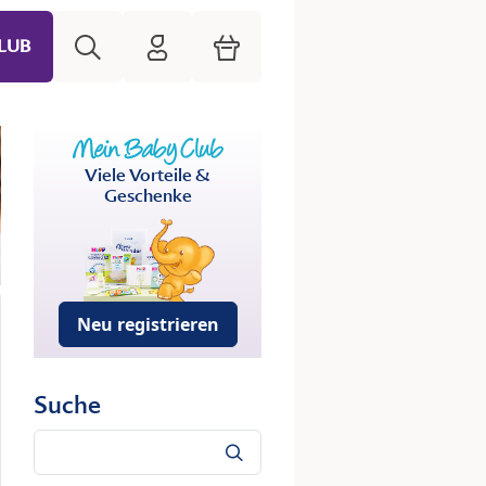
Suche
HiPP Mein Babyclub
Warenkorb
LUB
Viele Vorteile &
Geschenke
Neu registrieren
Suche
Suche