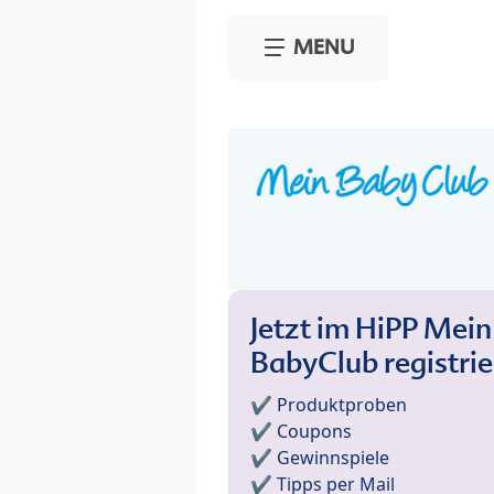
Skip to main content
MENU
Jetzt im HiPP Mein
BabyClub registri
✔️ Produktproben
✔️ Coupons
✔️ Gewinnspiele
✔️ Tipps per Mail