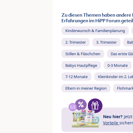
Zu diesen Themen haben andere 
Erfahrungen im HiPP Forum geteil
Kinderwunsch & Familienplanung
2. Trimester
3. Trimester
Ba
Stillen & Fläschchen
Das erste Gl
Babys Hautpflege
0-3 Monate
7-12 Monate
Kleinkinder im 2. L
Eltern in meiner Region
Flohmar
Neu hier?
Jetz
Vorteile
sicher