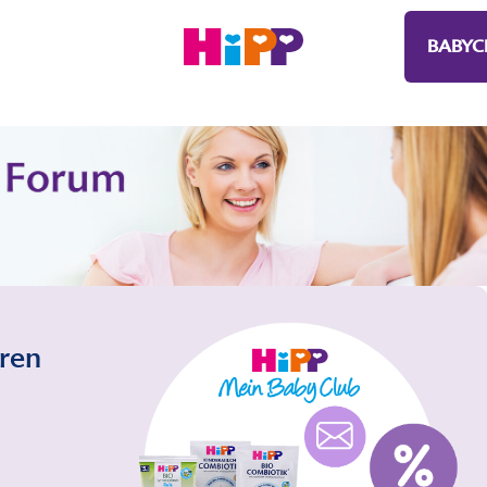
BABYC
eren