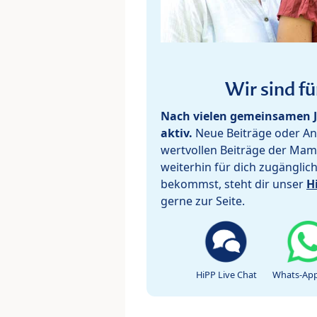
Wir sind fü
Nach vielen gemeinsamen J
aktiv.
Neue Beiträge oder Ant
wertvollen Beiträge der Mam
weiterhin für dich zugänglic
bekommst, steht dir unser
H
gerne zur Seite.
HiPP Live Chat
Whats-App