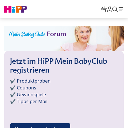
Skip to main content
Warenkor
HiPP M
Such
Jetzt im HiPP Mein BabyClub
registrieren
✔️ Produktproben
✔️ Coupons
✔️ Gewinnspiele
✔️ Tipps per Mail