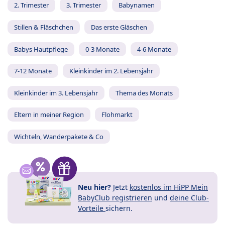
2. Trimester
3. Trimester
Babynamen
Stillen & Fläschchen
Das erste Gläschen
Babys Hautpflege
0-3 Monate
4-6 Monate
7-12 Monate
Kleinkinder im 2. Lebensjahr
Kleinkinder im 3. Lebensjahr
Thema des Monats
Eltern in meiner Region
Flohmarkt
Wichteln, Wanderpakete & Co
Neu hier?
Jetzt
kostenlos im HiPP Mein
BabyClub registrieren
und
deine Club-
Vorteile
sichern.