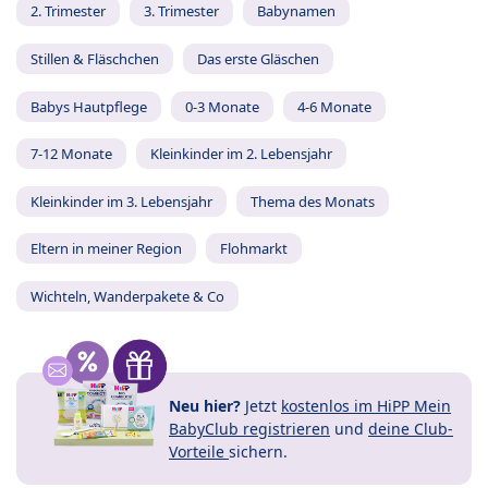
2. Trimester
3. Trimester
Babynamen
Stillen & Fläschchen
Das erste Gläschen
Babys Hautpflege
0-3 Monate
4-6 Monate
7-12 Monate
Kleinkinder im 2. Lebensjahr
Kleinkinder im 3. Lebensjahr
Thema des Monats
Eltern in meiner Region
Flohmarkt
Wichteln, Wanderpakete & Co
Neu hier?
Jetzt
kostenlos im HiPP Mein
BabyClub registrieren
und
deine Club-
Vorteile
sichern.