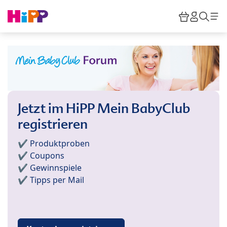
Skip to main content
Warenkor
HiPP M
Such
Jetzt im HiPP Mein BabyClub
registrieren
✔️ Produktproben
✔️ Coupons
✔️ Gewinnspiele
✔️ Tipps per Mail