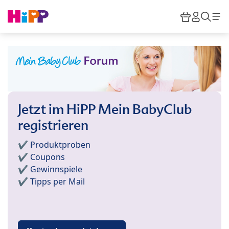
Skip to main content
Warenkor
HiPP M
Such
Jetzt im HiPP Mein BabyClub
registrieren
✔️ Produktproben
✔️ Coupons
✔️ Gewinnspiele
✔️ Tipps per Mail