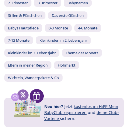
2. Trimester
3. Trimester
Babynamen
Stillen & Fläschchen
Das erste Gläschen
Babys Hautpflege
0-3 Monate
4-6 Monate
7-12 Monate
Kleinkinder im 2. Lebensjahr
Kleinkinder im 3. Lebensjahr
Thema des Monats
Eltern in meiner Region
Flohmarkt
Wichteln, Wanderpakete & Co
Neu hier?
Jetzt
kostenlos im HiPP Mein
BabyClub registrieren
und
deine Club-
Vorteile
sichern.