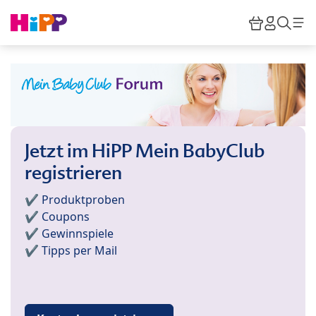
Skip to main content
Warenkor
HiPP M
Such
Jetzt im HiPP Mein BabyClub
registrieren
✔️ Produktproben
✔️ Coupons
✔️ Gewinnspiele
✔️ Tipps per Mail