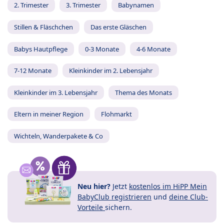
2. Trimester
3. Trimester
Babynamen
Stillen & Fläschchen
Das erste Gläschen
Babys Hautpflege
0-3 Monate
4-6 Monate
7-12 Monate
Kleinkinder im 2. Lebensjahr
Kleinkinder im 3. Lebensjahr
Thema des Monats
Eltern in meiner Region
Flohmarkt
Wichteln, Wanderpakete & Co
Neu hier?
Jetzt
kostenlos im HiPP Mein
BabyClub registrieren
und
deine Club-
Vorteile
sichern.