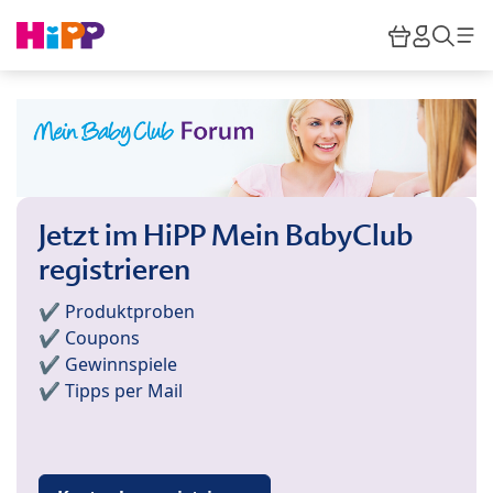
Skip to main content
Warenkor
HiPP M
Such
Jetzt im HiPP Mein BabyClub
registrieren
✔️ Produktproben
✔️ Coupons
✔️ Gewinnspiele
✔️ Tipps per Mail