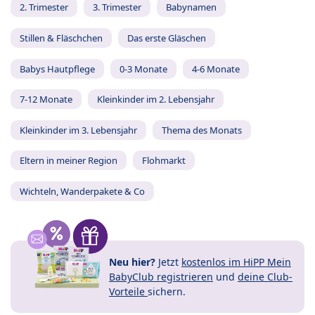
2. Trimester
3. Trimester
Babynamen
Stillen & Fläschchen
Das erste Gläschen
Babys Hautpflege
0-3 Monate
4-6 Monate
7-12 Monate
Kleinkinder im 2. Lebensjahr
Kleinkinder im 3. Lebensjahr
Thema des Monats
Eltern in meiner Region
Flohmarkt
Wichteln, Wanderpakete & Co
Neu hier?
Jetzt
kostenlos im HiPP Mein
BabyClub registrieren
und
deine Club-
Vorteile
sichern.