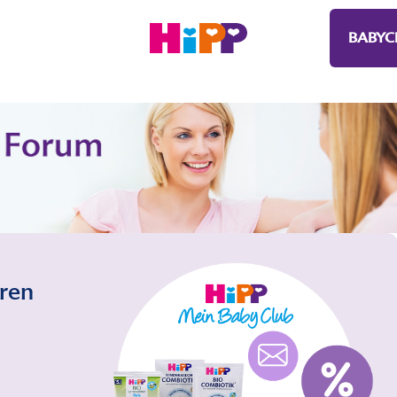
BABYC
eren