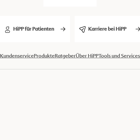
HiPP für Patienten
Karriere bei HiPP
Kundenservice
Produkte
Ratgeber
Über HiPP
Tools und Services