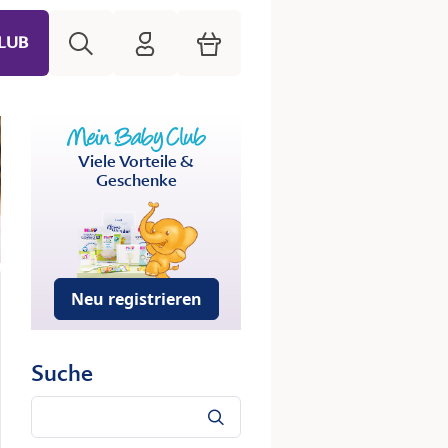
Suche
HiPP Mein Babyclub
Warenkorb
LUB
Viele Vorteile &
Geschenke
Neu registrieren
Suche
Suche