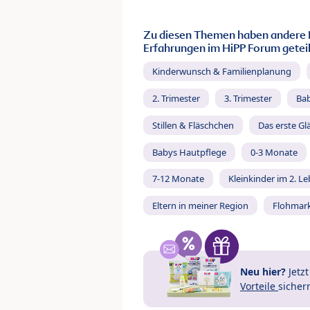
Zu diesen Themen haben andere 
Erfahrungen im HiPP Forum geteil
Kinderwunsch & Familienplanung
2. Trimester
3. Trimester
Ba
Stillen & Fläschchen
Das erste Gl
Babys Hautpflege
0-3 Monate
7-12 Monate
Kleinkinder im 2. L
Eltern in meiner Region
Flohmar
Neu hier?
Jetz
Vorteile
sicher