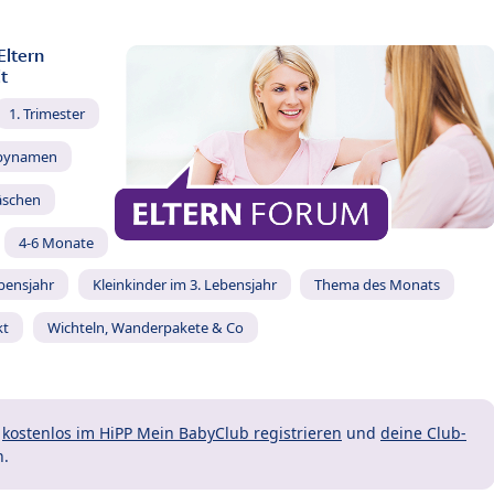
Eltern
t
1. Trimester
bynamen
äschen
4-6 Monate
ebensjahr
Kleinkinder im 3. Lebensjahr
Thema des Monats
kt
Wichteln, Wanderpakete & Co
t
kostenlos im HiPP Mein BabyClub registrieren
und
deine Club-
n.