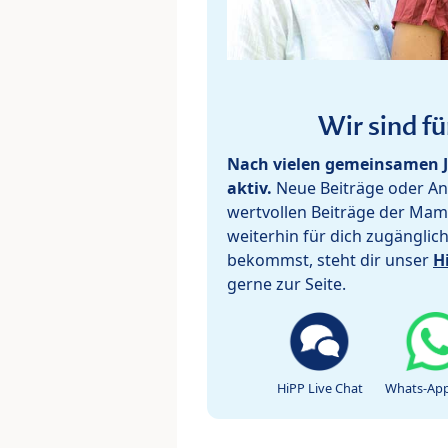
Wir sind fü
Nach vielen gemeinsamen J
aktiv.
Neue Beiträge oder Ant
wertvollen Beiträge der Mam
weiterhin für dich zugänglic
bekommst, steht dir unser
H
gerne zur Seite.
HiPP Live Chat
Whats-App