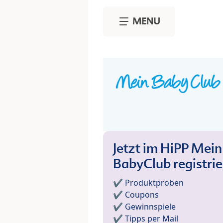
Skip to main content
MENU
Jetzt im HiPP Mein
BabyClub registri
✔️ Produktproben
✔️ Coupons
✔️ Gewinnspiele
✔️ Tipps per Mail