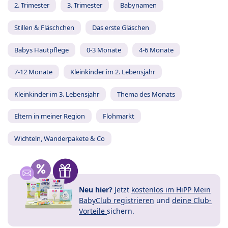
2. Trimester
3. Trimester
Babynamen
Stillen & Fläschchen
Das erste Gläschen
Babys Hautpflege
0-3 Monate
4-6 Monate
7-12 Monate
Kleinkinder im 2. Lebensjahr
Kleinkinder im 3. Lebensjahr
Thema des Monats
Eltern in meiner Region
Flohmarkt
Wichteln, Wanderpakete & Co
Neu hier?
Jetzt
kostenlos im HiPP Mein
BabyClub registrieren
und
deine Club-
Vorteile
sichern.