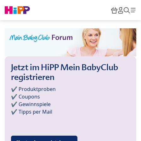
Skip to main content
Warenkor
HiPP M
Such
Jetzt im HiPP Mein BabyClub
registrieren
✔️ Produktproben
✔️ Coupons
✔️ Gewinnspiele
✔️ Tipps per Mail