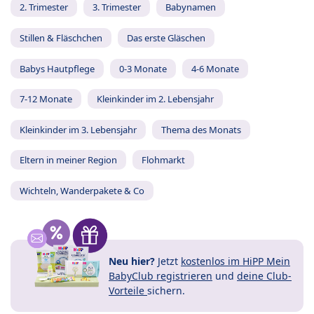
2. Trimester
3. Trimester
Babynamen
Stillen & Fläschchen
Das erste Gläschen
Babys Hautpflege
0-3 Monate
4-6 Monate
7-12 Monate
Kleinkinder im 2. Lebensjahr
Kleinkinder im 3. Lebensjahr
Thema des Monats
Eltern in meiner Region
Flohmarkt
Wichteln, Wanderpakete & Co
Neu hier?
Jetzt
kostenlos im HiPP Mein
BabyClub registrieren
und
deine Club-
Vorteile
sichern.