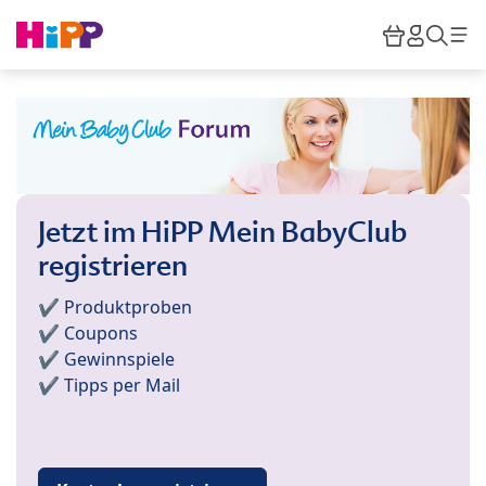
Skip to main content
Warenkor
HiPP M
Such
Jetzt im HiPP Mein BabyClub
registrieren
✔️ Produktproben
✔️ Coupons
✔️ Gewinnspiele
✔️ Tipps per Mail