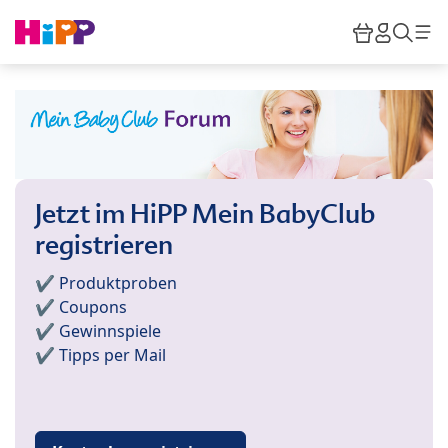
Skip to main content
Warenkor
HiPP M
Such
Jetzt im HiPP Mein BabyClub
registrieren
✔️ Produktproben
✔️ Coupons
✔️ Gewinnspiele
✔️ Tipps per Mail