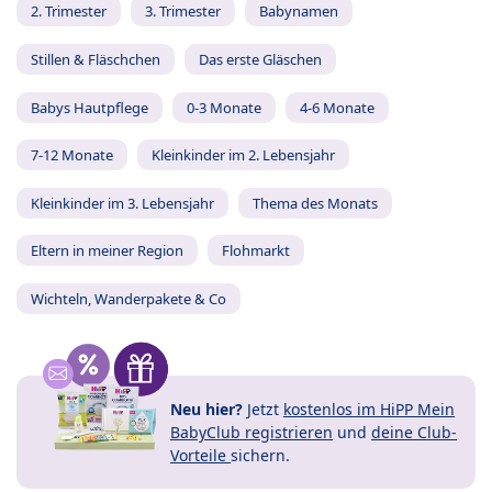
2. Trimester
3. Trimester
Babynamen
Stillen & Fläschchen
Das erste Gläschen
Babys Hautpflege
0-3 Monate
4-6 Monate
7-12 Monate
Kleinkinder im 2. Lebensjahr
Kleinkinder im 3. Lebensjahr
Thema des Monats
Eltern in meiner Region
Flohmarkt
Wichteln, Wanderpakete & Co
Neu hier?
Jetzt
kostenlos im HiPP Mein
BabyClub registrieren
und
deine Club-
Vorteile
sichern.