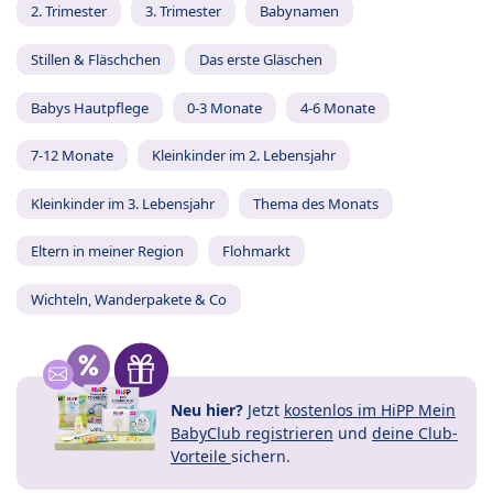
2. Trimester
3. Trimester
Babynamen
Stillen & Fläschchen
Das erste Gläschen
Babys Hautpflege
0-3 Monate
4-6 Monate
7-12 Monate
Kleinkinder im 2. Lebensjahr
Kleinkinder im 3. Lebensjahr
Thema des Monats
Eltern in meiner Region
Flohmarkt
Wichteln, Wanderpakete & Co
Neu hier?
Jetzt
kostenlos im HiPP Mein
BabyClub registrieren
und
deine Club-
Vorteile
sichern.