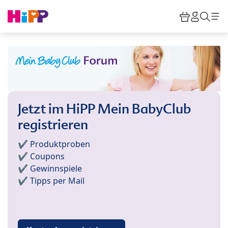
Skip to main content
Warenkor
HiPP M
Such
Jetzt im HiPP Mein BabyClub
registrieren
✔️ Produktproben
✔️ Coupons
✔️ Gewinnspiele
✔️ Tipps per Mail