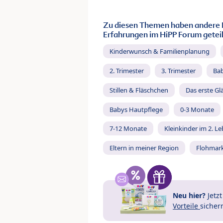
Zu diesen Themen haben andere 
Erfahrungen im HiPP Forum geteil
Kinderwunsch & Familienplanung
2. Trimester
3. Trimester
Ba
Stillen & Fläschchen
Das erste Gl
Babys Hautpflege
0-3 Monate
7-12 Monate
Kleinkinder im 2. L
Eltern in meiner Region
Flohmar
Neu hier?
Jetz
Vorteile
sicher