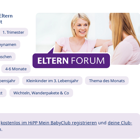
Eltern
t
1. Trimester
bynamen
äschen
4-6 Monate
ebensjahr
Kleinkinder im 3. Lebensjahr
Thema des Monats
kt
Wichteln, Wanderpakete & Co
t
kostenlos im HiPP Mein BabyClub registrieren
und
deine Club-
n.