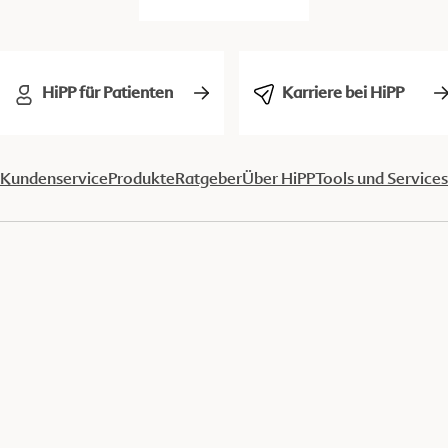
HiPP für Patienten
Karriere bei HiPP
Kundenservice
Produkte
Ratgeber
Über HiPP
Tools und Services