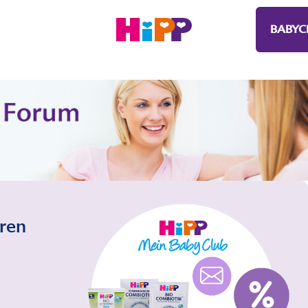
BABYC
eren