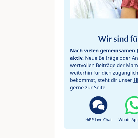
Wir sind fü
Nach vielen gemeinsamen J
aktiv.
Neue Beiträge oder Ant
wertvollen Beiträge der Mam
weiterhin für dich zugänglic
bekommst, steht dir unser
H
gerne zur Seite.
HiPP Live Chat
Whats-App