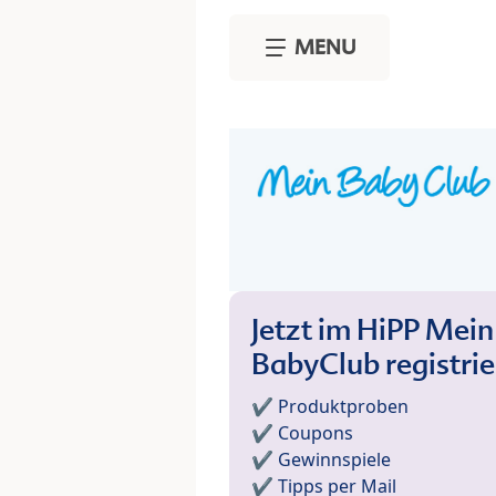
Skip to main content
MENU
Jetzt im HiPP Mein
BabyClub registri
✔️ Produktproben
✔️ Coupons
✔️ Gewinnspiele
✔️ Tipps per Mail