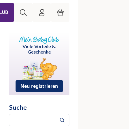
Suche
HiPP Mein Babyclub
Warenkorb
LUB
Viele Vorteile &
Geschenke
Neu registrieren
Suche
Suche