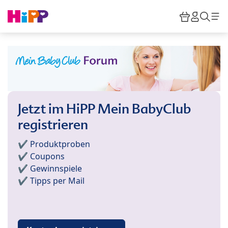
Skip to main content
Warenkor
HiPP M
Such
Jetzt im HiPP Mein BabyClub
registrieren
✔️ Produktproben
✔️ Coupons
✔️ Gewinnspiele
✔️ Tipps per Mail