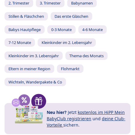
2. Trimester
3. Trimester
Babynamen
Stillen & Fläschchen
Das erste Gläschen
Babys Hautpflege
0-3 Monate
4-6 Monate
7-12 Monate
Kleinkinder im 2. Lebensjahr
Kleinkinder im 3. Lebensjahr
Thema des Monats
Eltern in meiner Region
Flohmarkt
Wichteln, Wanderpakete & Co
Neu hier?
Jetzt
kostenlos im HiPP Mein
BabyClub registrieren
und
deine Club-
Vorteile
sichern.