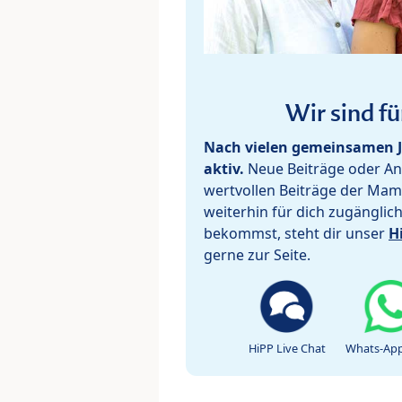
Wir sind fü
Nach vielen gemeinsamen J
aktiv.
Neue Beiträge oder Ant
wertvollen Beiträge der Mam
weiterhin für dich zugänglic
bekommst, steht dir unser
H
gerne zur Seite.
HiPP Live Chat
Whats-App