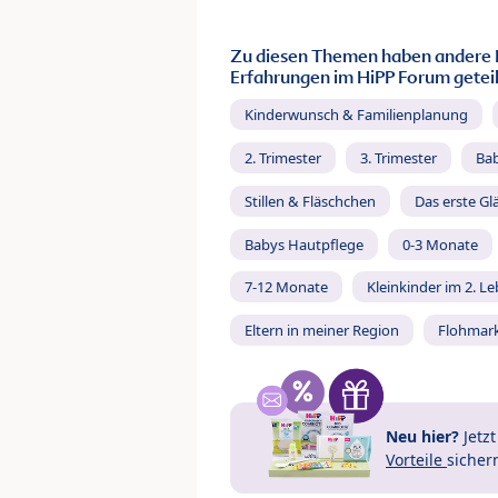
Zu diesen Themen haben andere 
Erfahrungen im HiPP Forum geteil
Kinderwunsch & Familienplanung
2. Trimester
3. Trimester
Ba
Stillen & Fläschchen
Das erste Gl
Babys Hautpflege
0-3 Monate
7-12 Monate
Kleinkinder im 2. L
Eltern in meiner Region
Flohmar
Neu hier?
Jetz
Vorteile
sicher