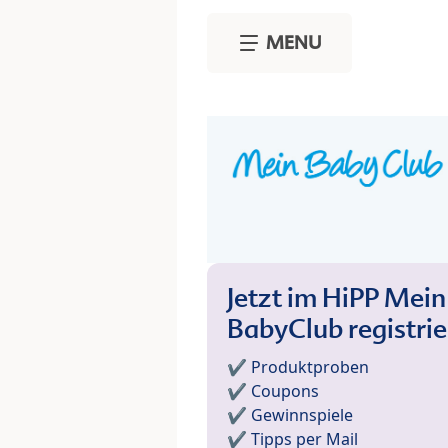
Skip to main content
MENU
Jetzt im HiPP Mein
BabyClub registri
✔️ Produktproben
✔️ Coupons
✔️ Gewinnspiele
✔️ Tipps per Mail