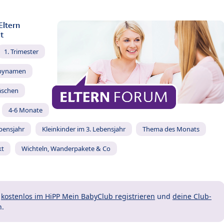
Eltern
t
1. Trimester
bynamen
äschen
4-6 Monate
ebensjahr
Kleinkinder im 3. Lebensjahr
Thema des Monats
kt
Wichteln, Wanderpakete & Co
t
kostenlos im HiPP Mein BabyClub registrieren
und
deine Club-
n.