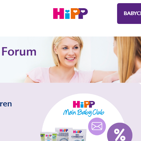
BABYC
eren