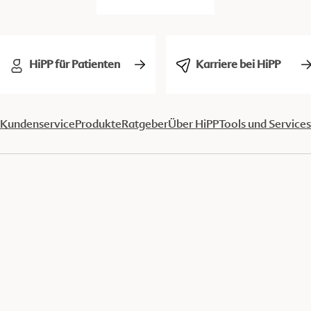
HiPP für Patienten
Karriere bei HiPP
Kundenservice
Produkte
Ratgeber
Über HiPP
Tools und Services