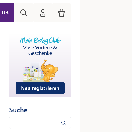
Suche
HiPP Mein Babyclub
Warenkorb
LUB
Viele Vorteile &
Geschenke
Neu registrieren
Suche
Suche