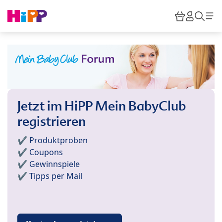
Skip to main content
Warenkor
HiPP M
Such
Jetzt im HiPP Mein BabyClub
registrieren
✔️ Produktproben
✔️ Coupons
✔️ Gewinnspiele
✔️ Tipps per Mail