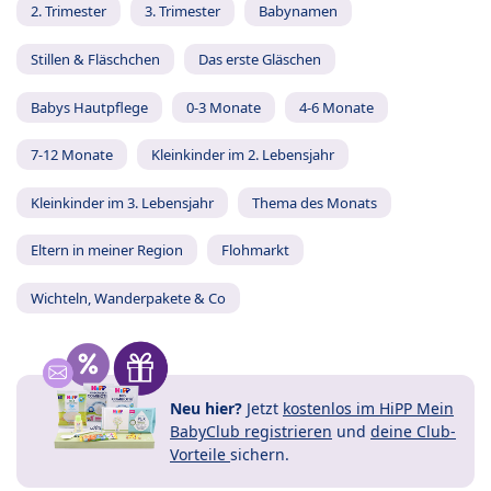
2. Trimester
3. Trimester
Babynamen
Stillen & Fläschchen
Das erste Gläschen
Babys Hautpflege
0-3 Monate
4-6 Monate
7-12 Monate
Kleinkinder im 2. Lebensjahr
Kleinkinder im 3. Lebensjahr
Thema des Monats
Eltern in meiner Region
Flohmarkt
Wichteln, Wanderpakete & Co
Neu hier?
Jetzt
kostenlos im HiPP Mein
BabyClub registrieren
und
deine Club-
Vorteile
sichern.