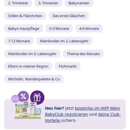
2. Trimester
3. Trimester
Babynamen
Stillen & Fläschchen
Das erste Gläschen
Babys Hautpflege
0-3 Monate
4-6 Monate
7-12 Monate
Kleinkinder im 2. Lebensjahr
Kleinkinder im 3. Lebensjahr
Thema des Monats
Eltern in meiner Region
Flohmarkt
Wichteln, Wanderpakete & Co
Neu hier?
Jetzt
kostenlos im HiPP Mein
BabyClub registrieren
und
deine Club-
Vorteile
sichern.