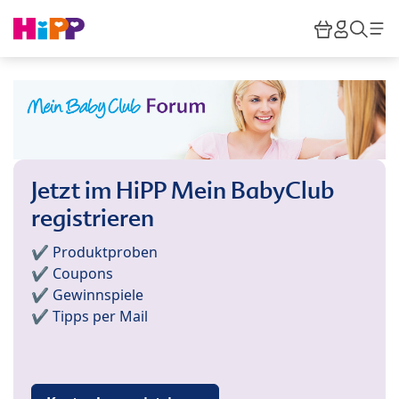
Skip to main content
Warenkor
HiPP M
Such
Jetzt im HiPP Mein BabyClub
registrieren
✔️ Produktproben
✔️ Coupons
✔️ Gewinnspiele
✔️ Tipps per Mail