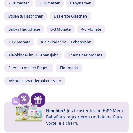
2. Trimester
3. Trimester
Babynamen
Stillen & Fläschchen
Das erste Gläschen
Babys Hautpflege
0-3 Monate
4-6 Monate
7-12 Monate
Kleinkinder im 2. Lebensjahr
Kleinkinder im 3. Lebensjahr
Thema des Monats
Eltern in meiner Region
Flohmarkt
Wichteln, Wanderpakete & Co
Neu hier?
Jetzt
kostenlos im HiPP Mein
BabyClub registrieren
und
deine Club-
Vorteile
sichern.