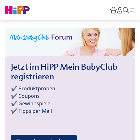
Skip to main content
Warenkor
HiPP M
Such
Jetzt im HiPP Mein BabyClub
registrieren
✔️ Produktproben
✔️ Coupons
✔️ Gewinnspiele
✔️ Tipps per Mail