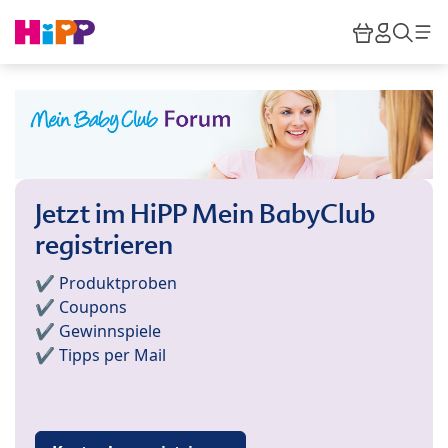
Skip to main content
Warenkor
HiPP M
Such
Jetzt im HiPP Mein BabyClub
registrieren
✔️ Produktproben
✔️ Coupons
✔️ Gewinnspiele
✔️ Tipps per Mail