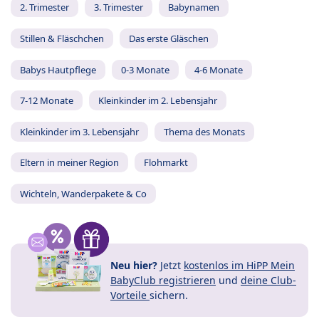
2. Trimester
3. Trimester
Babynamen
Stillen & Fläschchen
Das erste Gläschen
Babys Hautpflege
0-3 Monate
4-6 Monate
7-12 Monate
Kleinkinder im 2. Lebensjahr
Kleinkinder im 3. Lebensjahr
Thema des Monats
Eltern in meiner Region
Flohmarkt
Wichteln, Wanderpakete & Co
Neu hier?
Jetzt
kostenlos im HiPP Mein
BabyClub registrieren
und
deine Club-
Vorteile
sichern.