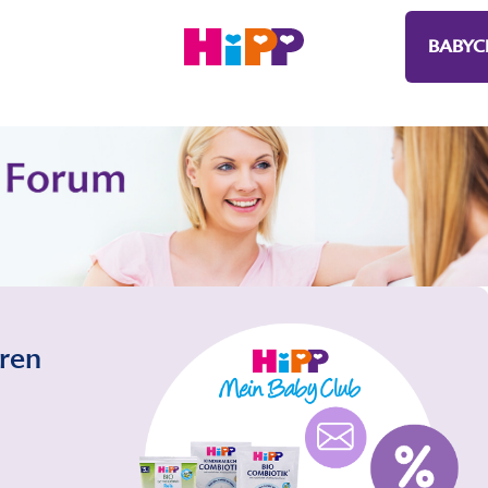
BABYC
eren