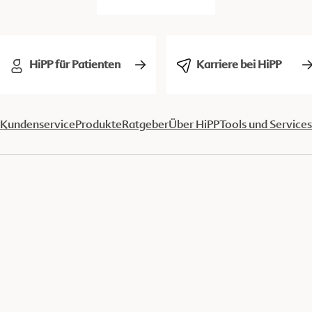
HiPP für Patienten
Karriere bei HiPP
Kundenservice
Produkte
Ratgeber
Über HiPP
Tools und Services