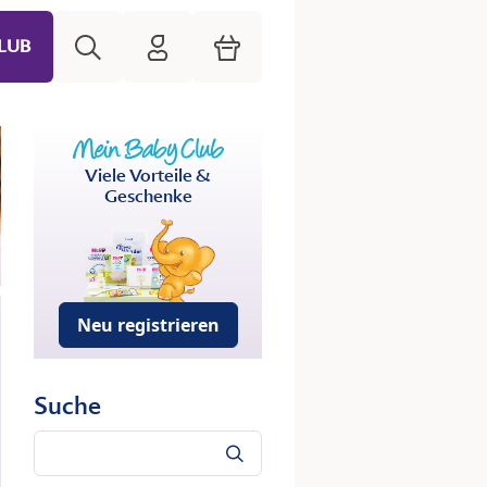
Suche
HiPP Mein Babyclub
Warenkorb
LUB
Viele Vorteile &
Geschenke
Neu registrieren
Suche
Suche