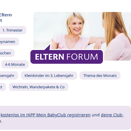
Eltern
t
1. Trimester
bynamen
äschen
4-6 Monate
ebensjahr
Kleinkinder im 3. Lebensjahr
Thema des Monats
kt
Wichteln, Wanderpakete & Co
t
kostenlos im HiPP Mein BabyClub registrieren
und
deine Club-
n.