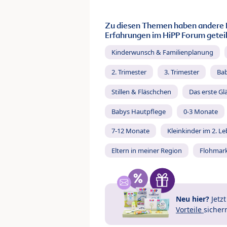
Zu diesen Themen haben andere 
Erfahrungen im HiPP Forum geteil
Kinderwunsch & Familienplanung
2. Trimester
3. Trimester
Ba
Stillen & Fläschchen
Das erste Gl
Babys Hautpflege
0-3 Monate
7-12 Monate
Kleinkinder im 2. L
Eltern in meiner Region
Flohmar
Neu hier?
Jetz
Vorteile
sicher