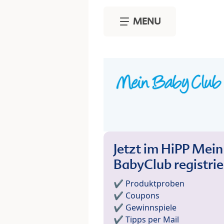
Skip to main content
MENU
Jetzt im HiPP Mein
BabyClub registri
✔️ Produktproben
✔️ Coupons
✔️ Gewinnspiele
✔️ Tipps per Mail