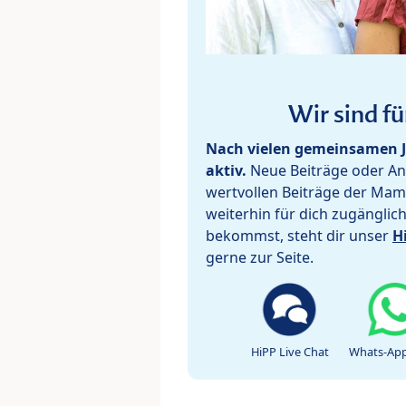
Wir sind fü
Nach vielen gemeinsamen J
aktiv.
Neue Beiträge oder Ant
wertvollen Beiträge der Mam
weiterhin für dich zugänglic
bekommst, steht dir unser
H
gerne zur Seite.
HiPP Live Chat
Whats-App