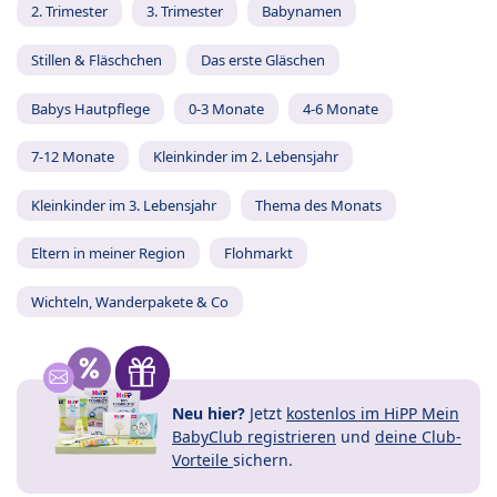
2. Trimester
3. Trimester
Babynamen
Stillen & Fläschchen
Das erste Gläschen
Babys Hautpflege
0-3 Monate
4-6 Monate
7-12 Monate
Kleinkinder im 2. Lebensjahr
Kleinkinder im 3. Lebensjahr
Thema des Monats
Eltern in meiner Region
Flohmarkt
Wichteln, Wanderpakete & Co
Neu hier?
Jetzt
kostenlos im HiPP Mein
BabyClub registrieren
und
deine Club-
Vorteile
sichern.