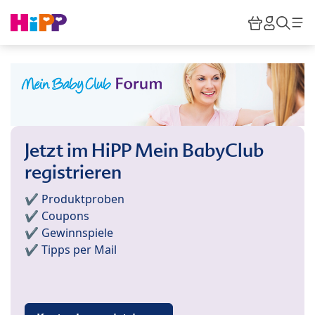
Skip to main content
Warenkor
HiPP M
Such
Jetzt im HiPP Mein BabyClub
registrieren
✔️ Produktproben
✔️ Coupons
✔️ Gewinnspiele
✔️ Tipps per Mail