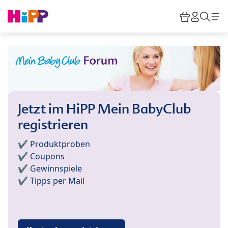
Skip to main content
Warenkor
HiPP M
Such
Jetzt im HiPP Mein BabyClub
registrieren
✔️ Produktproben
✔️ Coupons
✔️ Gewinnspiele
✔️ Tipps per Mail