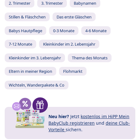
2. Trimester
3. Trimester
Babynamen
Stillen & Fläschchen
Das erste Gläschen
Babys Hautpflege
0-3 Monate
4-6 Monate
7-12 Monate
Kleinkinder im 2. Lebensjahr
Kleinkinder im 3. Lebensjahr
Thema des Monats
Eltern in meiner Region
Flohmarkt
Wichteln, Wanderpakete & Co
Neu hier?
Jetzt
kostenlos im HiPP Mein
BabyClub registrieren
und
deine Club-
Vorteile
sichern.