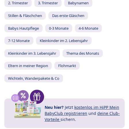
2. Trimester
3. Trimester
Babynamen
Stillen & Fläschchen
Das erste Gläschen
Babys Hautpflege
0-3 Monate
4-6 Monate
7-12 Monate
Kleinkinder im 2. Lebensjahr
Kleinkinder im 3. Lebensjahr
Thema des Monats
Eltern in meiner Region
Flohmarkt
Wichteln, Wanderpakete & Co
Neu hier?
Jetzt
kostenlos im HiPP Mein
BabyClub registrieren
und
deine Club-
Vorteile
sichern.