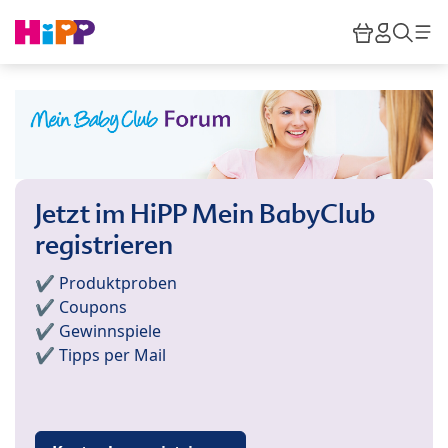
Skip to main content
Warenkor
HiPP M
Such
Jetzt im HiPP Mein BabyClub
registrieren
✔️ Produktproben
✔️ Coupons
✔️ Gewinnspiele
✔️ Tipps per Mail