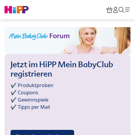
Skip to main content
Warenkor
HiPP M
Such
Jetzt im HiPP Mein BabyClub
registrieren
✔️ Produktproben
✔️ Coupons
✔️ Gewinnspiele
✔️ Tipps per Mail