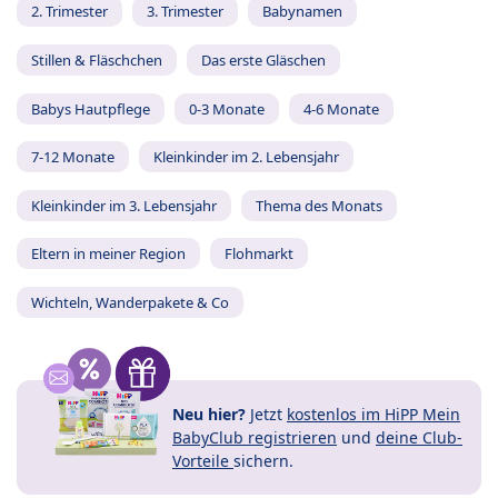
2. Trimester
3. Trimester
Babynamen
Stillen & Fläschchen
Das erste Gläschen
Babys Hautpflege
0-3 Monate
4-6 Monate
7-12 Monate
Kleinkinder im 2. Lebensjahr
Kleinkinder im 3. Lebensjahr
Thema des Monats
Eltern in meiner Region
Flohmarkt
Wichteln, Wanderpakete & Co
Neu hier?
Jetzt
kostenlos im HiPP Mein
BabyClub registrieren
und
deine Club-
Vorteile
sichern.