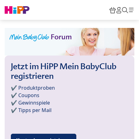
Skip to main content
Warenkor
HiPP M
Such
Jetzt im HiPP Mein BabyClub
registrieren
✔️ Produktproben
✔️ Coupons
✔️ Gewinnspiele
✔️ Tipps per Mail