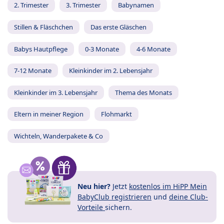
2. Trimester
3. Trimester
Babynamen
Stillen & Fläschchen
Das erste Gläschen
Babys Hautpflege
0-3 Monate
4-6 Monate
7-12 Monate
Kleinkinder im 2. Lebensjahr
Kleinkinder im 3. Lebensjahr
Thema des Monats
Eltern in meiner Region
Flohmarkt
Wichteln, Wanderpakete & Co
Neu hier?
Jetzt
kostenlos im HiPP Mein
BabyClub registrieren
und
deine Club-
Vorteile
sichern.