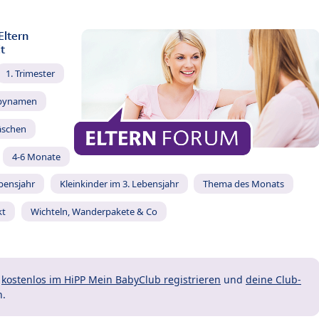
Eltern
t
1. Trimester
bynamen
äschen
4-6 Monate
ebensjahr
Kleinkinder im 3. Lebensjahr
Thema des Monats
kt
Wichteln, Wanderpakete & Co
t
kostenlos im HiPP Mein BabyClub registrieren
und
deine Club-
n.