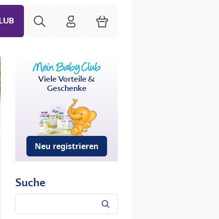
Suche
HiPP Mein Babyclub
Warenkorb
LUB
Viele Vorteile &
Geschenke
Neu registrieren
Suche
Suche