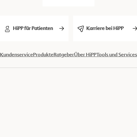
HiPP für Patienten
Karriere bei HiPP
Kundenservice
Produkte
Ratgeber
Über HiPP
Tools und Services