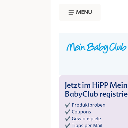
Skip to main content
MENU
Jetzt im HiPP Mein
BabyClub registri
✔️ Produktproben
✔️ Coupons
✔️ Gewinnspiele
✔️ Tipps per Mail