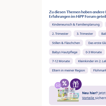
Zu diesen Themen haben andere 
Erfahrungen im HiPP Forum geteil
Kinderwunsch & Familienplanung
2. Trimester
3. Trimester
Ba
Stillen & Fläschchen
Das erste Gl
Babys Hautpflege
0-3 Monate
7-12 Monate
Kleinkinder im 2. L
Eltern in meiner Region
Flohmar
Neu hier?
Jetz
Vorteile
sicher