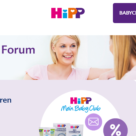
BABYC
eren