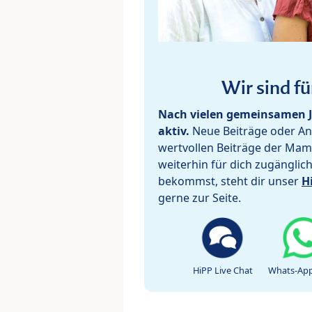
Wir sind fü
Nach vielen gemeinsamen J
aktiv.
Neue Beiträge oder Ant
wertvollen Beiträge der Mam
weiterhin für dich zugänglic
bekommst, steht dir unser
H
gerne zur Seite.
HiPP Live Chat
Whats-App