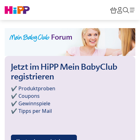
Skip to main content
Warenkor
HiPP M
Such
Jetzt im HiPP Mein BabyClub
registrieren
✔️ Produktproben
✔️ Coupons
✔️ Gewinnspiele
✔️ Tipps per Mail