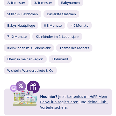
2. Trimester
3. Trimester
Babynamen
Stillen & Fläschchen
Das erste Gläschen
Babys Hautpflege
0-3 Monate
4-6 Monate
7-12 Monate
Kleinkinder im 2. Lebensjahr
Kleinkinder im 3. Lebensjahr
Thema des Monats
Eltern in meiner Region
Flohmarkt
Wichteln, Wanderpakete & Co
Neu hier?
Jetzt
kostenlos im HiPP Mein
BabyClub registrieren
und
deine Club-
Vorteile
sichern.