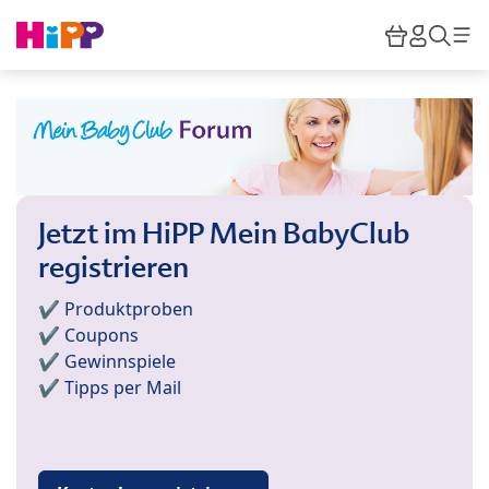
Skip to main content
Warenkor
HiPP M
Such
Jetzt im HiPP Mein BabyClub
registrieren
✔️ Produktproben
✔️ Coupons
✔️ Gewinnspiele
✔️ Tipps per Mail