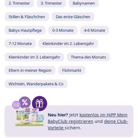
2. Trimester
3. Trimester
Babynamen
Stillen & Fläschchen
Das erste Gläschen
Babys Hautpflege
0-3 Monate
4-6 Monate
7-12 Monate
Kleinkinder im 2. Lebensjahr
Kleinkinder im 3. Lebensjahr
Thema des Monats
Eltern in meiner Region
Flohmarkt
Wichteln, Wanderpakete & Co
Neu hier?
Jetzt
kostenlos im HiPP Mein
BabyClub registrieren
und
deine Club-
Vorteile
sichern.