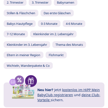
2. Trimester
3. Trimester
Babynamen
Stillen & Fläschchen
Das erste Gläschen
Babys Hautpflege
0-3 Monate
4-6 Monate
7-12 Monate
Kleinkinder im 2. Lebensjahr
Kleinkinder im 3. Lebensjahr
Thema des Monats
Eltern in meiner Region
Flohmarkt
Wichteln, Wanderpakete & Co
Neu hier?
Jetzt
kostenlos im HiPP Mein
BabyClub registrieren
und
deine Club-
Vorteile
sichern.