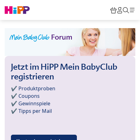
Skip to main content
Warenkor
HiPP M
Such
Jetzt im HiPP Mein BabyClub
registrieren
✔️ Produktproben
✔️ Coupons
✔️ Gewinnspiele
✔️ Tipps per Mail