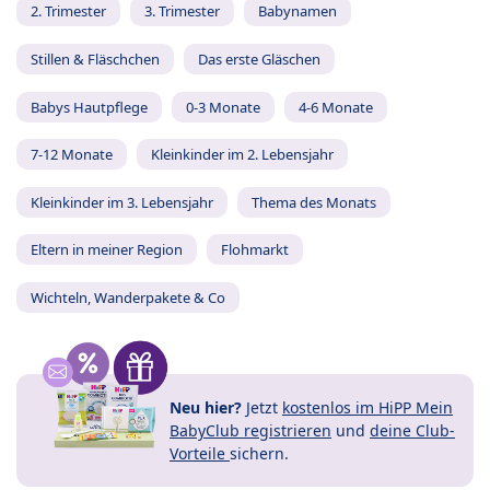
2. Trimester
3. Trimester
Babynamen
Stillen & Fläschchen
Das erste Gläschen
Babys Hautpflege
0-3 Monate
4-6 Monate
7-12 Monate
Kleinkinder im 2. Lebensjahr
Kleinkinder im 3. Lebensjahr
Thema des Monats
Eltern in meiner Region
Flohmarkt
Wichteln, Wanderpakete & Co
Neu hier?
Jetzt
kostenlos im HiPP Mein
BabyClub registrieren
und
deine Club-
Vorteile
sichern.