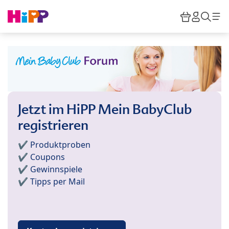
Skip to main content
Warenkor
HiPP M
Such
Jetzt im HiPP Mein BabyClub
registrieren
✔️ Produktproben
✔️ Coupons
✔️ Gewinnspiele
✔️ Tipps per Mail