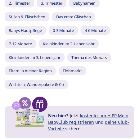
2. Trimester
3. Trimester
Babynamen
Stillen & Fläschchen
Das erste Gläschen
Babys Hautpflege
0-3 Monate
4-6 Monate
7-12 Monate
Kleinkinder im 2. Lebensjahr
Kleinkinder im 3. Lebensjahr
Thema des Monats
Eltern in meiner Region
Flohmarkt
Wichteln, Wanderpakete & Co
Neu hier?
Jetzt
kostenlos im HiPP Mein
BabyClub registrieren
und
deine Club-
Vorteile
sichern.