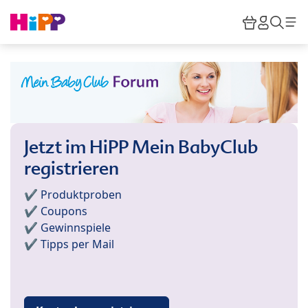
Skip to main content
Warenkor
HiPP M
Such
Jetzt im HiPP Mein BabyClub
registrieren
✔️ Produktproben
✔️ Coupons
✔️ Gewinnspiele
✔️ Tipps per Mail