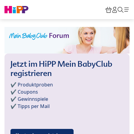
Skip to main content
Warenkor
HiPP M
Such
Jetzt im HiPP Mein BabyClub
registrieren
✔️ Produktproben
✔️ Coupons
✔️ Gewinnspiele
✔️ Tipps per Mail