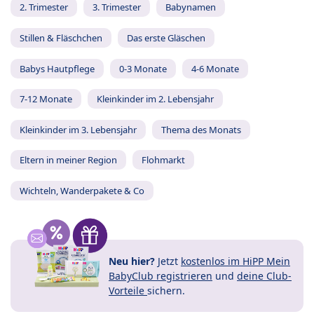
2. Trimester
3. Trimester
Babynamen
Stillen & Fläschchen
Das erste Gläschen
Babys Hautpflege
0-3 Monate
4-6 Monate
7-12 Monate
Kleinkinder im 2. Lebensjahr
Kleinkinder im 3. Lebensjahr
Thema des Monats
Eltern in meiner Region
Flohmarkt
Wichteln, Wanderpakete & Co
Neu hier?
Jetzt
kostenlos im HiPP Mein
BabyClub registrieren
und
deine Club-
Vorteile
sichern.