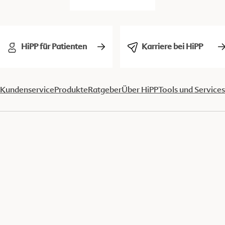
HiPP für Patienten
Karriere bei HiPP
Kundenservice
Produkte
Ratgeber
Über HiPP
Tools und Services