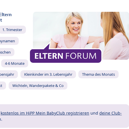
Eltern
t
1. Trimester
bynamen
äschen
4-6 Monate
ebensjahr
Kleinkinder im 3. Lebensjahr
Thema des Monats
kt
Wichteln, Wanderpakete & Co
t
kostenlos im HiPP Mein BabyClub registrieren
und
deine Club-
n.