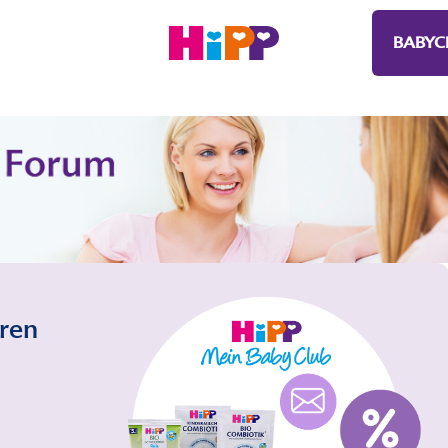
BABYC
eren