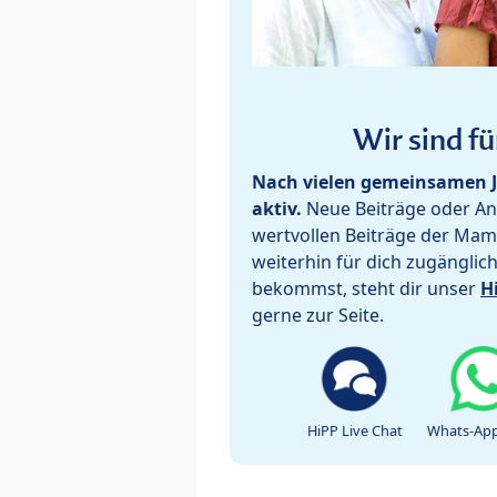
Wir sind fü
Nach vielen gemeinsamen J
aktiv.
Neue Beiträge oder Ant
wertvollen Beiträge der Mam
weiterhin für dich zugänglic
bekommst, steht dir unser
H
gerne zur Seite.
HiPP Live Chat
Whats-App