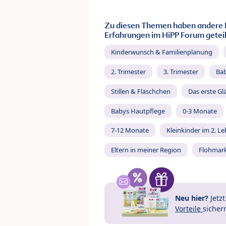
Zu diesen Themen haben andere 
Erfahrungen im HiPP Forum geteil
Kinderwunsch & Familienplanung
2. Trimester
3. Trimester
Ba
Stillen & Fläschchen
Das erste Gl
Babys Hautpflege
0-3 Monate
7-12 Monate
Kleinkinder im 2. L
Eltern in meiner Region
Flohmar
Neu hier?
Jetz
Vorteile
sicher