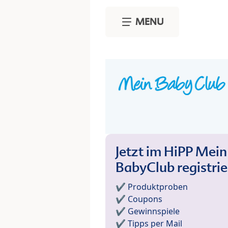
Skip to main content
MENU
Jetzt im HiPP Mein
BabyClub registri
✔️ Produktproben
✔️ Coupons
✔️ Gewinnspiele
✔️ Tipps per Mail