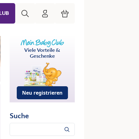
Suche
HiPP Mein Babyclub
Warenkorb
LUB
Viele Vorteile &
Geschenke
Neu registrieren
Suche
Suche