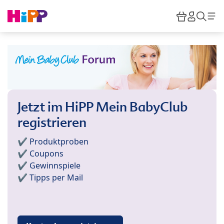
Skip to main content
Warenkor
HiPP M
Such
Jetzt im HiPP Mein BabyClub
registrieren
✔️ Produktproben
✔️ Coupons
✔️ Gewinnspiele
✔️ Tipps per Mail