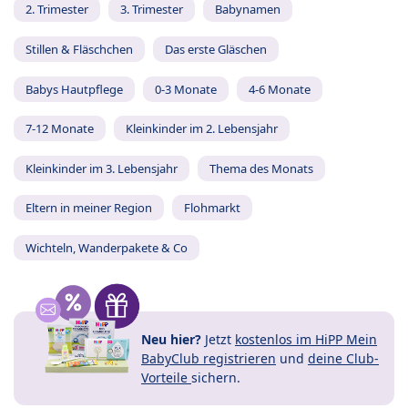
2. Trimester
3. Trimester
Babynamen
Stillen & Fläschchen
Das erste Gläschen
Babys Hautpflege
0-3 Monate
4-6 Monate
7-12 Monate
Kleinkinder im 2. Lebensjahr
Kleinkinder im 3. Lebensjahr
Thema des Monats
Eltern in meiner Region
Flohmarkt
Wichteln, Wanderpakete & Co
Neu hier?
Jetzt
kostenlos im HiPP Mein
BabyClub registrieren
und
deine Club-
Vorteile
sichern.