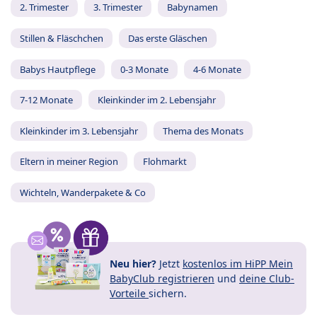
2. Trimester
3. Trimester
Babynamen
Stillen & Fläschchen
Das erste Gläschen
Babys Hautpflege
0-3 Monate
4-6 Monate
7-12 Monate
Kleinkinder im 2. Lebensjahr
Kleinkinder im 3. Lebensjahr
Thema des Monats
Eltern in meiner Region
Flohmarkt
Wichteln, Wanderpakete & Co
Neu hier?
Jetzt
kostenlos im HiPP Mein
BabyClub registrieren
und
deine Club-
Vorteile
sichern.