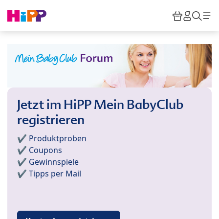
Skip to main content
Warenkor
HiPP M
Such
Jetzt im HiPP Mein BabyClub
registrieren
✔️ Produktproben
✔️ Coupons
✔️ Gewinnspiele
✔️ Tipps per Mail