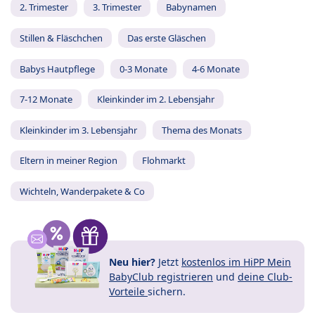
2. Trimester
3. Trimester
Babynamen
Stillen & Fläschchen
Das erste Gläschen
Babys Hautpflege
0-3 Monate
4-6 Monate
7-12 Monate
Kleinkinder im 2. Lebensjahr
Kleinkinder im 3. Lebensjahr
Thema des Monats
Eltern in meiner Region
Flohmarkt
Wichteln, Wanderpakete & Co
Neu hier?
Jetzt
kostenlos im HiPP Mein
BabyClub registrieren
und
deine Club-
Vorteile
sichern.