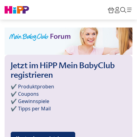
Skip to main content
Warenkor
HiPP M
Such
Jetzt im HiPP Mein BabyClub
registrieren
✔️ Produktproben
✔️ Coupons
✔️ Gewinnspiele
✔️ Tipps per Mail