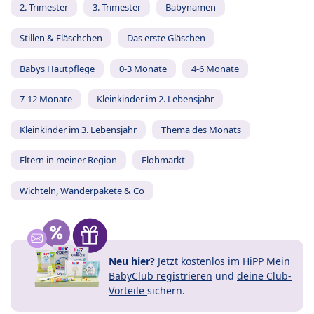
2. Trimester
3. Trimester
Babynamen
Stillen & Fläschchen
Das erste Gläschen
Babys Hautpflege
0-3 Monate
4-6 Monate
7-12 Monate
Kleinkinder im 2. Lebensjahr
Kleinkinder im 3. Lebensjahr
Thema des Monats
Eltern in meiner Region
Flohmarkt
Wichteln, Wanderpakete & Co
Neu hier?
Jetzt
kostenlos im HiPP Mein
BabyClub registrieren
und
deine Club-
Vorteile
sichern.