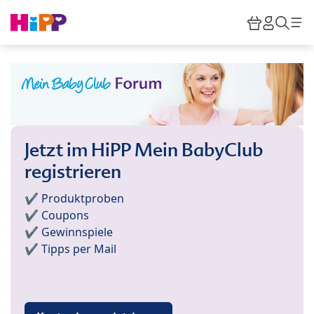
Skip to main content
Warenkor
HiPP M
Such
Jetzt im HiPP Mein BabyClub
registrieren
✔️ Produktproben
✔️ Coupons
✔️ Gewinnspiele
✔️ Tipps per Mail