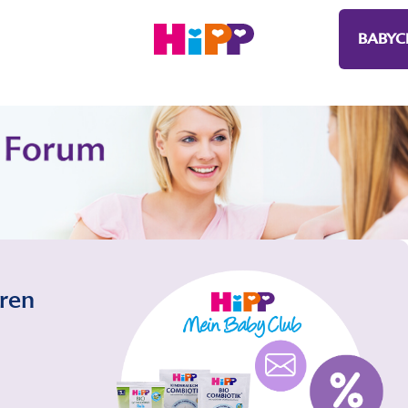
BABYC
eren