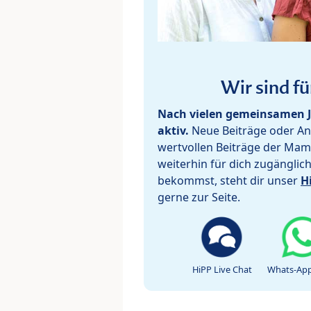
Wir sind fü
Nach vielen gemeinsamen J
aktiv.
Neue Beiträge oder Ant
wertvollen Beiträge der Mam
weiterhin für dich zugänglic
bekommst, steht dir unser
H
gerne zur Seite.
HiPP Live Chat
Whats-App