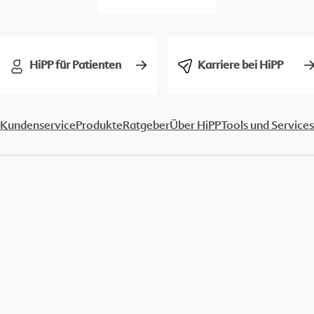
HiPP für Patienten
Karriere bei HiPP
Kundenservice
Produkte
Ratgeber
Über HiPP
Tools und Services