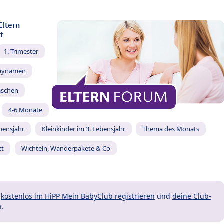
Eltern
t
1. Trimester
bynamen
äschen
4-6 Monate
ebensjahr
Kleinkinder im 3. Lebensjahr
Thema des Monats
kt
Wichteln, Wanderpakete & Co
t
kostenlos im HiPP Mein BabyClub registrieren
und
deine Club-
n.