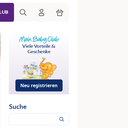
Suche
HiPP Mein Babyclub
Warenkorb
LUB
Viele Vorteile &
Geschenke
Neu registrieren
Suche
Suche