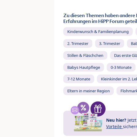
Zu diesen Themen haben andere 
Erfahrungen im HiPP Forum geteil
Kinderwunsch & Familienplanung
2. Trimester
3. Trimester
Ba
Stillen & Fläschchen
Das erste Gl
Babys Hautpflege
0-3 Monate
7-12 Monate
Kleinkinder im 2. L
Eltern in meiner Region
Flohmar
Neu hier?
Jetz
Vorteile
sicher