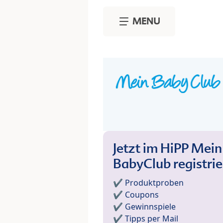
Skip to main content
MENU
Jetzt im HiPP Mein
BabyClub registri
✔️ Produktproben
✔️ Coupons
✔️ Gewinnspiele
✔️ Tipps per Mail